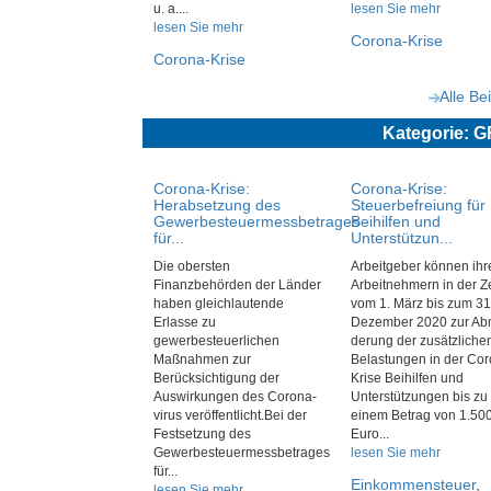
u. a....
lesen Sie mehr
lesen Sie mehr
Corona-Krise
Corona-Krise
Alle Be
Kategorie
Corona-Krise:
Corona-Krise:
Herabsetzung des
Steuerbefreiung für
Gewerbesteuermessbetrages
Beihilfen und
für...
Unterstützun...
Die obersten
Arbeitgeber können ihr
Finanzbehörden der Länder
Arbeitnehmern in der Ze
haben gleichlautende
vom 1. März bis zum 31
Erlasse zu
Dezember 2020 zur Abm
gewerbesteuerlichen
derung der zusätzliche
Maßnahmen zur
Belastungen in der Cor
Berücksichtigung der
Krise Beihilfen und
Auswirkungen des Corona-
Unterstützungen bis zu
virus veröffentlicht.Bei der
einem Betrag von 1.50
Festsetzung des
Euro...
Gewerbesteuermessbetrages
lesen Sie mehr
für...
Einkommensteuer
,
lesen Sie mehr