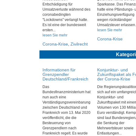
Entschädigung für
Sparkasse. Das Finanz
Umsatzverluste während des
hatte eine Pfändungs- 
coronabedingten
Einziehungsverfügung
"Lockdowns" verlangt hatte.
wegen rückständiger
Es ist eine der bundesweit
Umsatzsteuer erlassen. 
ersten...
lesen Sie mehr
lesen Sie mehr
Corona-Krise
Corona-Krise
,
Zivilrecht
Kategor
Informationen für
Konjunktur- und
Grenzpendler
Zukunftspaket als F
Deutschland/Frankreich
der Corona-Krise
Das
Die Regierungskoalitio
Bundesfinanzministerium hat
sich auf ein umfangrei
nun auch eine
Konjunktur- und
Verständigungsvereinbarung
Zukunftspaket mit eine
zwischen Deutschland und
Volumen von 130 Milli
Frankreich vom 13. Mai 2020
Euro verständigt. Kern
veröffentlicht, die die
sind laut Bundesregier
Besteuerung von
die Senkung der
Grenzpendlern nach
Mehrwertsteuer sowie
Frankreich regelt. Es wurde
Entlastungen...