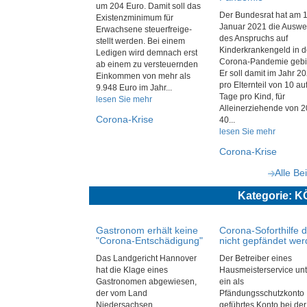
um 204 Euro. Damit soll das
Der Bundesrat hat am 1
Existenzminimum für
Januar 2021 die Auswe
Erwachsene steuerfreige-
des Anspruchs auf
stellt werden. Bei einem
Kinderkrankengeld in d
Ledigen wird demnach erst
Corona-Pandemie gebill
ab einem zu versteuernden
Er soll damit im Jahr 2
Einkommen von mehr als
pro Elternteil von 10 au
9.948 Euro im Jahr...
Tage pro Kind, für
lesen Sie mehr
Alleinerziehende von 2
Corona-Krise
40...
lesen Sie mehr
Corona-Krise
Alle Be
Kategorie:
Gastronom erhält keine
Corona-Soforthilfe d
"Corona-Entschädigung"
nicht gepfändet we
Das Landgericht Hannover
Der Betreiber eines
hat die Klage eines
Hausmeisterservice unt
Gastronomen abgewiesen,
ein als
der vom Land
Pfändungsschutzkonto
Niedersachsen
geführtes Konto bei der