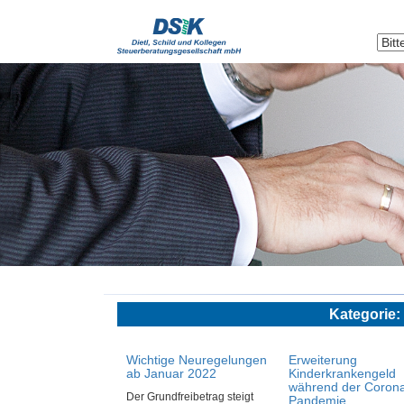
Kategori
Wichtige Neuregelungen
Erweiterung
ab Januar 2022
Kinderkrankengeld
während der Coron
Der Grundfreibetrag steigt
Pandemie