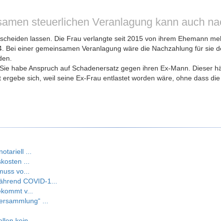
nsamen steuerlichen Veranlagung kann auch n
7 scheiden lassen. Die Frau verlangte seit 2015 von ihrem Ehemann m
. Bei einer gemeinsamen Veranlagung wäre die Nachzahlung für sie deu
den.
. Sie habe Anspruch auf Schadenersatz gegen ihren Ex-Mann. Dieser 
gebe sich, weil seine Ex-Frau entlastet worden wäre, ohne dass die M
ariell ...
kosten ...
muss vo...
hrend COVID-1...
ekommt v...
rsammlung“ ...
len kein...