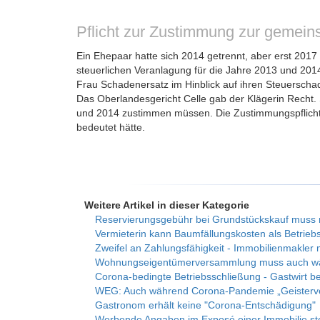
Pflicht zur Zustimmung zur gemei
Ein Ehepaar hatte sich 2014 getrennt, aber erst 201
steuerlichen Veranlagung für die Jahre 2013 und 2014
Frau Schadenersatz im Hinblick auf ihren Steuerscha
Das Oberlandesgericht Celle gab der Klägerin Recht
und 2014 zustimmen müssen. Die Zustimmungspflicht er
bedeutet hätte.
Weitere Artikel in dieser Kategorie
Reservierungsgebühr bei Grundstückskauf muss not
Vermieterin kann Baumfällungskosten als Betriebs
Zweifel an Zahlungsfähigkeit - Immobilienmakler 
Wohnungseigentümerversammlung muss auch wä
Corona-bedingte Betriebsschließung - Gastwirt b
WEG: Auch während Corona-Pandemie „Geisterve
Gastronom erhält keine "Corona-Entschädigung"
Werbende Angaben im Exposé einer Immobilie stel