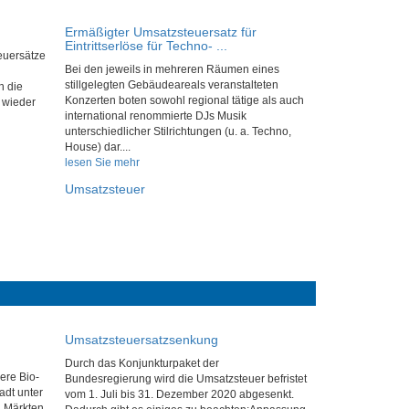
Ermäßigter Umsatzsteuersatz für
Eintrittserlöse für Techno- ...
euersätze
Bei den jeweils in mehreren Räumen eines
stillgelegten Gebäudeareals veranstalteten
h die
Konzerten boten sowohl regional tätige als auch
 wieder
international renommierte DJs Musik
unterschiedlicher Stilrichtungen (u. a. Techno,
House) dar....
lesen Sie mehr
Umsatzsteuer
Umsatzsteuersatzsenkung
Durch das Konjunkturpaket der
ere Bio-
Bundesregierung wird die Umsatzsteuer befristet
adt unter
vom 1. Juli bis 31. Dezember 2020 abgesenkt.
 Märkten