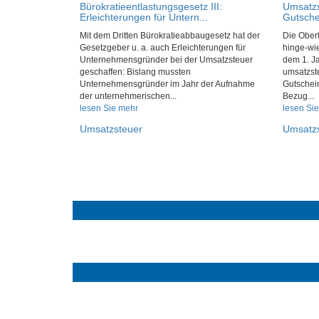
Bürokratieentlastungsgesetz III:
Umsatzs
Erleichterungen für Untern...
Gutsche
Mit dem Dritten Bürokratieabbaugesetz hat der
Die Oberf
Gesetzgeber u. a. auch Erleichterungen für
hinge-wie
Unternehmensgründer bei der Umsatzsteuer
dem 1. J
geschaffen: Bislang mussten
umsatzste
Unternehmensgründer im Jahr der Aufnahme
Gutschei
der unternehmerischen...
Bezug...
lesen Sie mehr
lesen Si
Umsatzsteuer
Umsatz