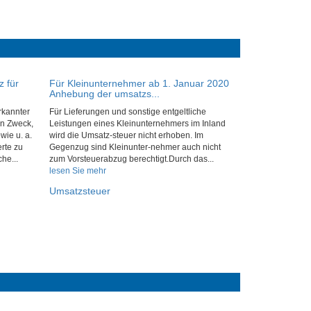
z für
Für Kleinunternehmer ab 1. Januar 2020
Anhebung der umsatzs...
rkannter
Für Lieferungen und sonstige entgeltliche
en Zweck,
Leistungen eines Kleinunternehmers im Inland
wie u. a.
wird die Umsatz-steuer nicht erhoben. Im
rte zu
Gegenzug sind Kleinunter-nehmer auch nicht
he...
zum Vorsteuerabzug berechtigt.Durch das...
lesen Sie mehr
Umsatzsteuer