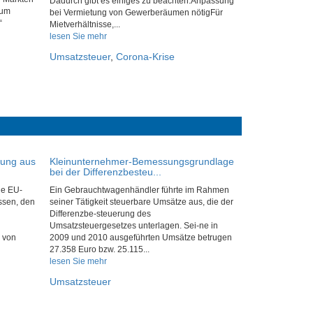
Dadurch gibt es einiges zu beachten:Anpassung
zum
bei Vermietung von Gewerberäumen nötigFür
“
Mietverhältnisse,...
lesen Sie mehr
Umsatzsteuer
,
Corona-Krise
tung aus
Kleinunternehmer-Bemessungsgrundlage
bei der Differenzbesteu...
ie EU-
Ein Gebrauchtwagenhändler führte im Rahmen
ssen, den
seiner Tätigkeit steuerbare Umsätze aus, die der
Differenzbe-steuerung des
Umsatzsteuergesetzes unterlagen. Sei-ne in
 von
2009 und 2010 ausgeführten Umsätze betrugen
27.358 Euro bzw. 25.115...
lesen Sie mehr
Umsatzsteuer