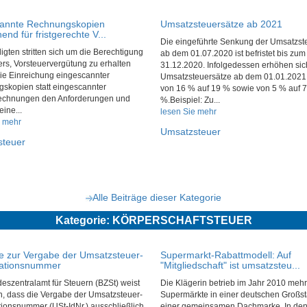
annte Rechnungskopien
Umsatzsteuersätze ab 2021
end für fristgerechte V...
Die eingeführte Senkung der Umsatzst
ligten stritten sich um die Berechtigung
ab dem 01.07.2020 ist befristet bis zum
rs, Vorsteuervergütung zu erhalten
31.12.2020. Infolgedessen erhöhen sic
die Einreichung eingescannter
Umsatzsteuersätze ab dem 01.01.2021
skopien statt eingescannter
von 16 % auf 19 % sowie von 5 % auf 7
rechnungen den Anforderungen und
%.Beispiel: Zu...
eine...
lesen Sie mehr
e mehr
Umsatzsteuer
steuer
Alle Beiträge dieser Kategorie
Kategorie: KÖRPERSCHAFTSTEUER
e zur Vergabe der Umsatzsteuer-
Supermarkt-Rabattmodell: Auf
ikationsnummer
"Mitgliedschaft" ist umsatzsteu...
szentralamt für Steuern (BZSt) weist
Die Klägerin betrieb im Jahr 2010 mehr
n, dass die Vergabe der Umsatzsteuer-
Supermärkte in einer deutschen Großst
ationsnummer (USt-IdNr.) ausschließlich
einer gemeinsamen Dachmarke. In den