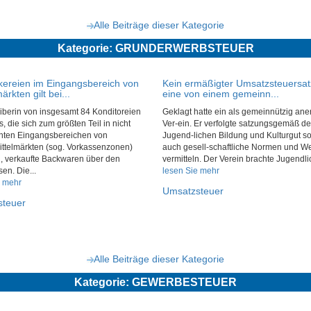
Alle Beiträge dieser Kategorie
Kategorie: GRUNDERWERBSTEUER
kereien im Eingangsbereich von
Kein ermäßigter Umsatzsteuersat
rkten gilt bei...
eine von einem gemeinn...
iberin von insgesamt 84 Konditoreien
Geklagt hatte ein als gemeinnützig ane
, die sich zum größten Teil in nicht
Ver-ein. Er verfolgte satzungsgemäß d
nten Eingangsbereichen von
Jugend-lichen Bildung und Kulturgut so
ttelmärkten (sog. Vorkassenzonen)
auch gesell-schaftliche Normen und We
, verkaufte Backwaren über den
vermitteln. Der Verein brachte Jugendlic
en. Die...
lesen Sie mehr
e mehr
Umsatzsteuer
steuer
Alle Beiträge dieser Kategorie
Kategorie: GEWERBESTEUER