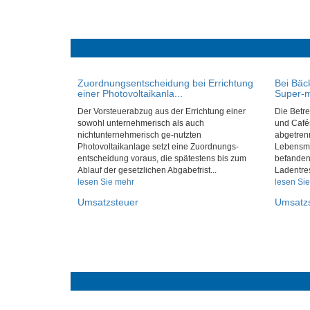
Zuordnungsentscheidung bei Errichtung
Bei Bäc
einer Photovoltaikanla...
Super-mä
Der Vorsteuerabzug aus der Errichtung einer
Die Betre
sowohl unternehmerisch als auch
und Cafés
nichtunternehmerisch ge-nutzten
abgetren
Photovoltaikanlage setzt eine Zuordnungs-
Lebensmi
entscheidung voraus, die spätestens bis zum
befanden
Ablauf der gesetzlichen Abgabefrist...
Ladentres
lesen Sie mehr
lesen Si
Umsatzsteuer
Umsatz