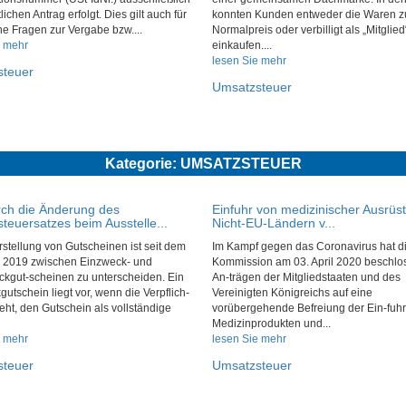
tlichen Antrag erfolgt. Dies gilt auch für
konnten Kunden entweder die Waren 
e Fragen zur Vergabe bzw....
Normalpreis oder verbilligt als „Mitglied
e mehr
einkaufen....
lesen Sie mehr
steuer
Umsatzsteuer
Kategorie: UMSATZSTEUER
ch die Änderung des
Einfuhr von medizinischer Ausrüs
teuersatzes beim Ausstelle...
Nicht-EU-Ländern v...
rstellung von Gutscheinen ist seit dem
Im Kampf gegen das Coronavirus hat d
r 2019 zwischen Einzweck- und
Kommission am 03. April 2020 beschlo
kgut-scheinen zu unterscheiden. Ein
An-trägen der Mitgliedstaaten und des
utschein liegt vor, wenn die Verpflich-
Vereinigten Königreichs auf eine
eht, den Gutschein als vollständige
vorübergehende Befreiung der Ein-fuhr
Medizinprodukten und...
e mehr
lesen Sie mehr
steuer
Umsatzsteuer