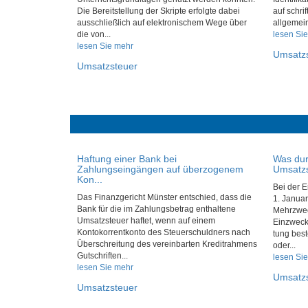
Die Bereitstellung der Skripte erfolgte dabei
auf schrif
ausschließlich auf elektronischem Wege über
allgemein
die von...
lesen Si
lesen Sie mehr
Umsatz
Umsatzsteuer
Haftung einer Bank bei
Was dur
Zahlungseingängen auf überzogenem
Umsatzs
Kon...
Bei der E
Das Finanzgericht Münster entschied, dass die
1. Janua
Bank für die im Zahlungsbetrag enthaltene
Mehrzwec
Umsatzsteuer haftet, wenn auf einem
Einzweckg
Kontokorrentkonto des Steuerschuldners nach
tung best
Überschreitung des vereinbarten Kreditrahmens
oder...
Gutschriften...
lesen Si
lesen Sie mehr
Umsatz
Umsatzsteuer