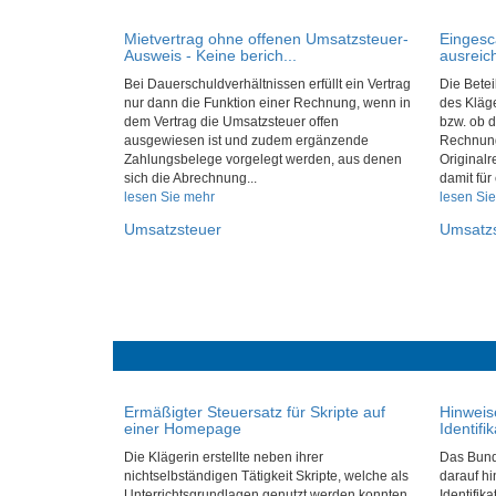
Mietvertrag ohne offenen Umsatzsteuer-
Eingesc
Ausweis - Keine berich...
ausreich
Bei Dauerschuldverhältnissen erfüllt ein Vertrag
Die Betei
nur dann die Funktion einer Rechnung, wenn in
des Kläge
dem Vertrag die Umsatzsteuer offen
bzw. ob 
ausgewiesen ist und zudem ergänzende
Rechnung
Zahlungsbelege vorgelegt werden, aus denen
Original
sich die Abrechnung...
damit für 
lesen Sie mehr
lesen Si
Umsatzsteuer
Umsatz
Ermäßigter Steuersatz für Skripte auf
Hinweis
einer Homepage
Identif
Die Klägerin erstellte neben ihrer
Das Bunde
nichtselbständigen Tätigkeit Skripte, welche als
darauf hi
Unterrichtsgrundlagen genutzt werden konnten.
Identifik